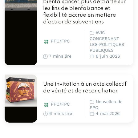
bienfaisance : plus de clarté sur
les fins de bienfaisance et
flexibilité accrue en matière
d’octroi de subventions
AVIS
CONCERNANT
PFC/FPC
LES POLITIQUES
PUBLIQUES
7 mins lire
8 juin 2026
Une invitation à un acte collectif
de vérité et de réconciliation
Nouvelles de
PFC/FPC
FPC
6 mins lire
4 mai 2026