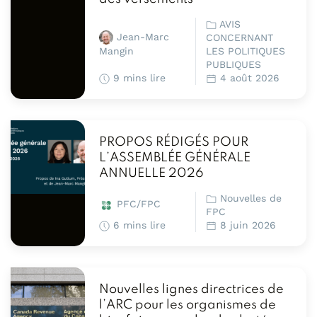
AVIS
Jean-Marc
CONCERNANT
LES POLITIQUES
Mangin
PUBLIQUES
9 mins lire
4 août 2026
PROPOS RÉDIGÉS POUR
L’ASSEMBLÉE GÉNÉRALE
ANNUELLE 2026
Nouvelles de
PFC/FPC
FPC
6 mins lire
8 juin 2026
Nouvelles lignes directrices de
l’ARC pour les organismes de