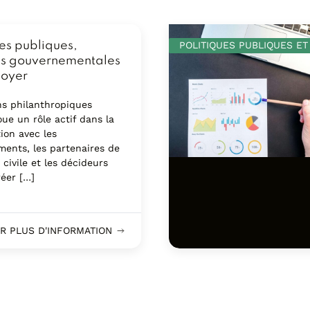
ues publiques,
POLITIQUES PUBLIQUES E
ns gouvernementales
doyer
ns philanthropiques
ue un rôle actif dans la
ion avec les
ents, les partenaires de
 civile et les décideurs
réer […]
R PLUS D'INFORMATION