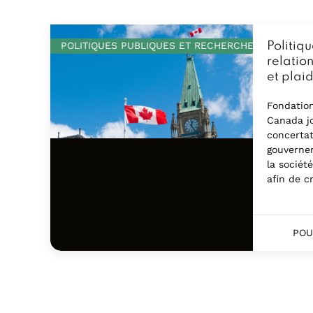
POLITIQUES PUBLIQUES ET RECHERCHE
Politiq
relatio
et plai
Fondatio
Canada jo
concertat
gouvernem
la société
afin de c
POU