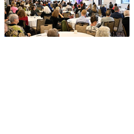
Formation professionnelle
Nos initiatives de renforcement des capacités
rassemblent les bailleurs de fonds afin qu'ils puissent
échanger, apprendre et trouver des solutions qui
favorisent le bien commun et contribuent à une
philanthropie plus efficace. Grâce à nos offres de
formation professionnelle, FPC collabore avec des
experts et des pairs afin de proposer des formations
qui aident le personnel et les membres du conseil
d'administration à approfondir leurs connaissances, à
améliorer leurs compétences et à mettre en pratique