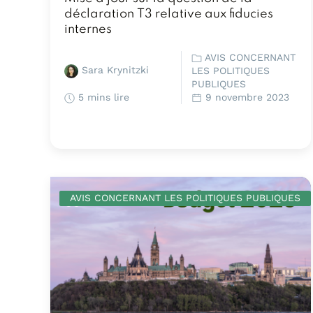
déclaration T3 relative aux fiducies
internes
AVIS CONCERNANT
Sara Krynitzki
LES POLITIQUES
PUBLIQUES
5 mins lire
9 novembre 2023
AVIS CONCERNANT LES POLITIQUES PUBLIQUES