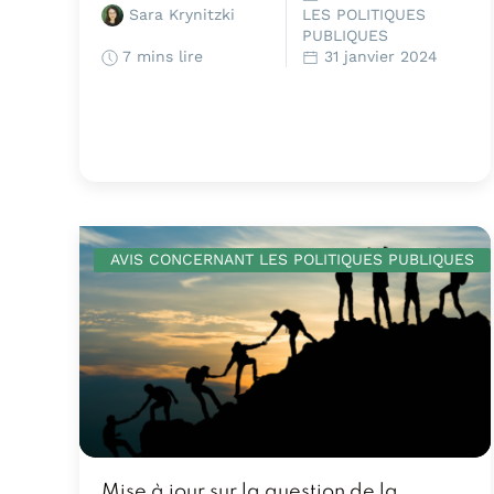
Sara Krynitzki
LES POLITIQUES
PUBLIQUES
7 mins lire
31 janvier 2024
AVIS CONCERNANT LES POLITIQUES PUBLIQUES
Mise à jour sur la question de la