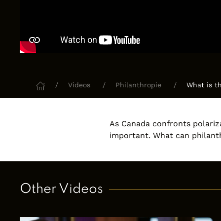
Videos
Philanthropie
What is t
As Canada confronts polarizat
important. What can philanth
Other Videos