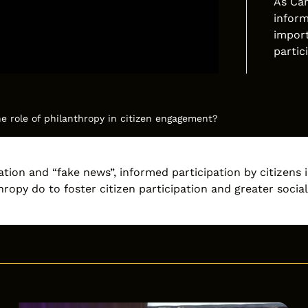
As Can
inform
import
partic
he role of philanthropy in citizen engagement?
ion and “fake news”, informed participation by citizens i
ropy do to foster citizen participation and greater social