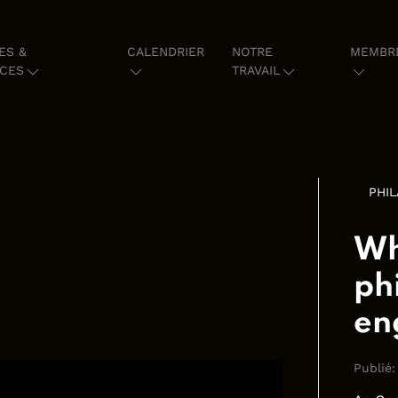
ES &
CALENDRIER
NOTRE
MEMBR
CES
TRAVAIL
PHI
Wh
ph
en
Publié