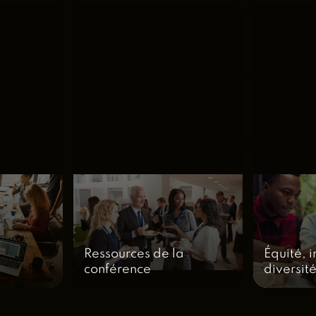
Ressources de la
Équité, i
conférence
diversit