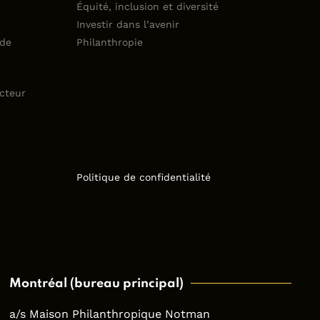
Équité, inclusion et diversité
Investir dans l’avenir
 de
Philanthropie
cteur
Politique de confidentialité
Montréal (bureau principal)
a/s Maison Philanthropique Notman