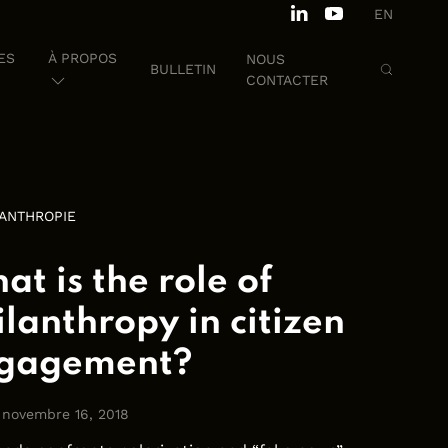
EN
ES
À PROPOS
NOUS
BULLETIN
CONTACTER
LANTHROPIE
at is the role of
ilanthropy in citizen
gagement?
: novembre 16, 2018