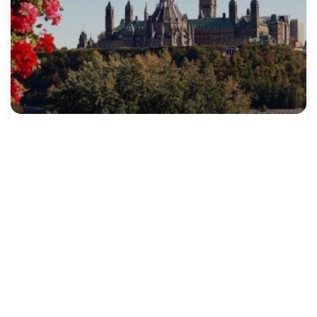
Budget 2024: Canada’s charitable
foundations key partners for government
and Canadians
Sara Krynitzki
Policy Advisories
3 mins read
April 17, 2024
POLICY ADVISORIES